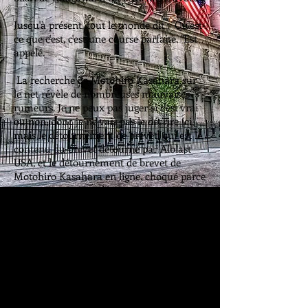
Jusqu'à présent, tout le monde dit : "Qu'est-
ce que c'est, c'est une course parfaite. "Est
appelé.
​
La recherche de Motohiro Kasahara sur
le net révèle de nombreuses mauvaises
rumeurs. Je ne peux pas juger si c'est vrai
ou non, donc je ne vais pas le décrire ici,
mais le détournement de brevet, qui est le
contenu du brevet détourné par Alblast
USA, et le détournement de brevet de
Motohiro Kasahara en ligne. choqué parce
que tout ce qui est décrit comme une
technique est exactement le même.
Pour le dire simplement, c'est comme suit.
Autant que je sache, la méthode de reprise
du brevet de Motohiro Kasahara est la
suivante, comme vous pouvez le voir sur
le document de droite.