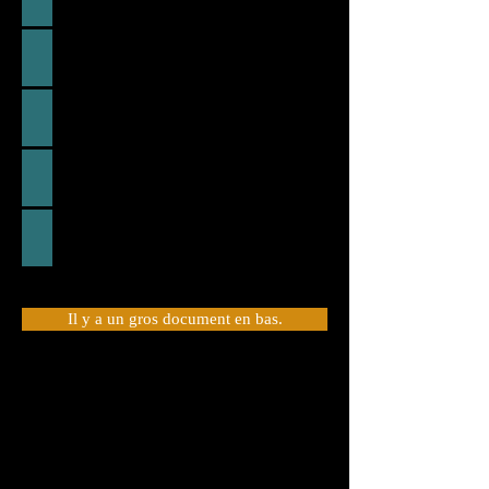
２、古澤千満樹の捏造裁判を起こす
３、裁判所と話し会い勝訴
４、特許乗っ取り（書面捏造・身分詐称）
５、他社へ売却
Il y a un gros document en bas.
Comme mentionné ci-dessus, les contenus
sont très similaires.
​
De même, cette fois, veuillez vérifier le
document à droite. En effet, il s'agit d'une
preuve solide de prise de contrôle de
brevet.