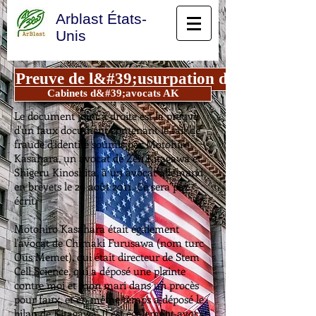
Arblast États-
Unis
Preuve de l&#39;usurpation d&#39;identit
Cabinets d&#39;avocats AK
Le document joint à droite est la preuve
d'un faux document contenant le fait de
fraude d'identité soumis par Motohiro
Kasahara, un avocat de Zen Kitagawa et
Shigeru Kinoshita, à un avocat allemand
en brevets le 29 août 2011. Ce sera par
écrit.
Motohiro Kasahara était également
l'avocat de Chimaki Furusawa (nom turc
Ous Memet), qui était directeur de Stem
Cell Science, qui a déposé une plainte
contre moi et mon mari dans un procès
pour faux, et en même temps a déposé le
bilan de Kitagawa. Il est également avocat.