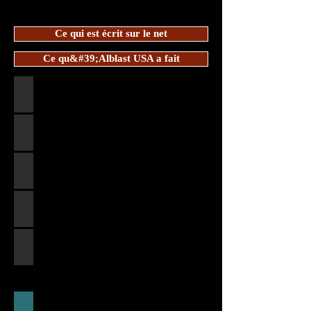
Ce qui est écrit sur le net
Ce qu&#39;Alblast USA a fait
１ターゲットの特許を決定
２、捏造裁判を起こし個人情報を取得
３、裁判所と話し会い勝訴
４、特許乗っ取り（書面捏造・身分詐称）
５、他社へ売却
１アルブラストの特許がターゲットにされる