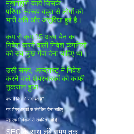
मूर्खतापूर्ण कार्य जिसके
परिणामस्वरूप बहुत से लोगों को
भारी क्षति और असुविधा हुई है।
कम से कम 15 अरब येन का
निवेश करने वाली निवेश कंपनियों
को सब कुछ गंवा देना चाहिए था।
उसी समय, अल्ब्लास्ट में निवेश
करने वाले शेयरधारकों को काफी
नुकसान हुआ।
कंपनी किससे संबंधित है?
यह शेयरधारकों से संबंधित होना चाहिए।
यह एक निर्देशक से संबंधित नहीं है।
SEC के साथ लंबे समय तक