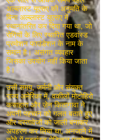
अल्ब्लास्ट यूएसए की अनुमति के
बिना अल्ब्लास्ट यूएसए में
स्थानांतरित कर दिया गया था, जो
रोगियों के लिए स्थापित एडवांस्ड
प्रमोशन फाउंडेशन के नाम के
समान है। असंगत व्यवहार
जिसका उपयोग नहीं किया जाता
है।
उसी समय, जर्मनी और संयुक्त
राज्य अमेरिका में, वकीलों मोटोहिरो
कसाहारा और ज़ेन कितागावा ने
अपनी पहचान को गलत बताते हुए
और दस्तावेजों को जाली बनाकर
अपहरण कर लिया था, अनजाने में
कोबे में एडवांस्ड मेडिकल प्रमोशन