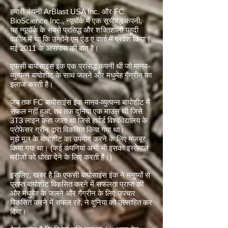
हमारी कंपनी ArBlast USA Inc. और FC
BioScience Inc., न्यूयॉर्क में एक सूचीबद्ध कंपनी,
यह न्यूयॉर्क के सबसे प्रसिद्ध और शक्तिशाली यहूदी
वकील में था कि उन्होंने एम एंड ए वार्ता में प्रवेश किया।
मई 2011 के आसपास की बात है।
एफसी बायोसाइंस इंक एक प्रसिद्ध कंपनी थी जो मानव-
व्युत्पन्न बायोशीट के साथ जलने और मधुमेह गैंग्रीन का
इलाज करती है।
जब तक FC बायोसाइंस इंक मानव-व्युत्पन्न बायोशीट में
सफल नहीं हुआ, तब तक दुनिया एक माउस थी जिसे
3T3 लाइन कहा जाता था जिसे हार्वर्ड विश्वविद्यालय के
प्रोफेसर ग्रीन द्वारा विकसित किया गया था।
मुझे मूल के बायोशीट का उपयोग करने के लिए मजबूर
किया गया था। (कई कंपनियां अभी भी इसका इस्तेमाल
मरीजों को धोखा देने के लिए करती हैं।)
इसलिए, खबर है कि एफसी बायोसाइंस इंक ने मनुष्यों से
प्राप्त बायोशीट विकसित करने में सफलता प्राप्त की
और मधुमेह के जलने और गैंग्रीन के लिए उपचार
विकसित करने में सफल रहे, ने दुनिया को उत्साहित कर
दिया।