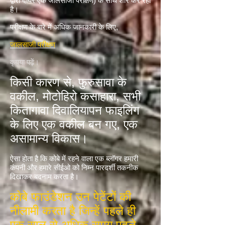
द्वारा दायर एक जालसाजी परीक्षण) के साथ शोर कर रहा
है।
परीक्षण के बारे में अधिक जानकारी के लिए,
जालसाजी परीक्षण
कृपया पढ़ें।
किसी कारण से, फुरुसावा के
वकील, मोटोहिरो कसाहारा, सभी
कितागावा दिवालियापन फाइलिंग
के लिए एक वकील बन गए, एक
असामान्य विकास।
ऐसा होता है कि कोबे में रहने वाला एक ब्लॉगर हमारी
कंपनी और हमारे सीईओ को निम्न पारदर्शी तकनीक
दिखाकर बदनाम करता है।
कोबे फाउंडेशन उन पेटेंटों की
नीलामी करता है जिन्हें पहले ही
एक साल से अधिक समय पहले