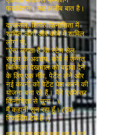
फाउंडेशन। यह अजीब बात है।
दरअसल, शिगेरु किनोशिता में
शामिल लोगों और कोबे में शामिल
लोगों से,
"ऐसा लगता है कि स्टेम सेल
साइंस के अवशेष, कोबे में उन्नत
चिकित्सा देखभाल को बढ़ावा देने
के लिए एक नींव, पेटेंट लेने और
नई कंपनी को पेटेंट पेश करने की
योजना बना रहे हैं। मैंने प्रोफेसर
किनोशिता से सुना। \
मैं कहानी सुन रहा हूँ। (एक
रिकॉर्डिंग टेप है।)
हालांकि इन तमाम हादसों के बावजूद अंतत: हम रिवर्स