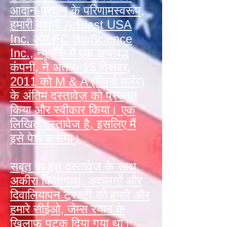
आदान-प्रदान के परिणामस्वरूप,
हमारी कंपनी ArBlast USA
Inc. और FC BioScience
Inc., न्यूयॉर्क में एक सूचीबद्ध
कंपनी, ने अंततः 15 दिसंबर,
2011 को M & A (रिवर्स मर्जर)
के अंतिम दस्तावेज़ को प्रस्तुत
किया और स्वीकार किया। एक
लिखित दस्तावेज है, इसलिए मैं
इसे पेश करूंगा।
सबूत के इस दस्तावेज़ के साथ,
अकीरा कितागावा, अदालतों और
दिवालियापन ट्रस्टी को हमारे और
हमारे सीईओ, जेम्स रयान के
खिलाफ पटक दिया गया था।