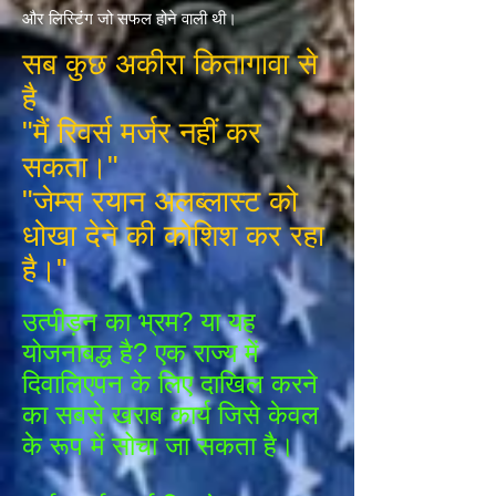
और लिस्टिंग जो सफल होने वाली थी।
सब कुछ अकीरा कितागावा से
है
"मैं रिवर्स मर्जर नहीं कर
सकता।"
"जेम्स रयान अलब्लास्ट को
धोखा देने की कोशिश कर रहा
है।"
उत्पीड़न का भ्रम? या यह
योजनाबद्ध है? एक राज्य में
दिवालिएपन के लिए दाखिल करने
का सबसे खराब कार्य जिसे केवल
के रूप में सोचा जा सकता है।