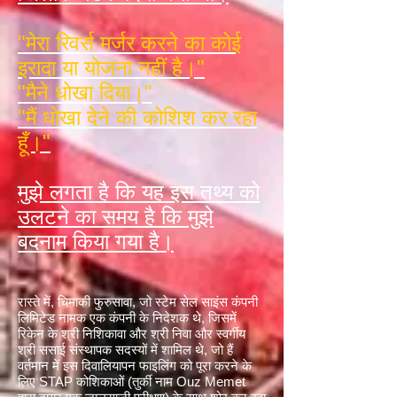
"मेरा रिवर्स मर्जर करने का कोई
इरादा या योजना नहीं है।"
"मैने धोखा दिया।"
"मैं धोखा देने की कोशिश कर रहा
हूँ।"
मुझे लगता है कि यह इस तथ्य को
उलटने का समय है कि मुझे
बदनाम किया गया है।
रास्ते में, चिमाकी फुरुसावा, जो स्टेम सेल साइंस कंपनी
लिमिटेड नामक एक कंपनी के निदेशक थे, जिसमें
रिकेन के श्री निशिकावा और श्री निवा और स्वर्गीय
श्री ससाई संस्थापक सदस्यों में शामिल थे, जो हैं
वर्तमान में इस दिवालियापन फाइलिंग को पूरा करने के
लिए STAP कोशिकाओं (तुर्की नाम Ouz Memet