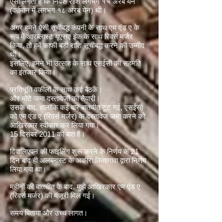
ऐसा लगता है कि निवेश राशि लगभग १५ अरब येन
(वर्तमान में लगभग १८ अरब येन) थी।
अगर हमने ऐसी सूचीबद्ध कंपनी के साथ एम एंड ए के
रूप में आरब्लास्ट यूएसए इंक के साथ रिवर्स मर्जर
किया, तो हमें काफी बड़ी राशि सूचीबद्ध करने की उम्मीद
थी।
इसलिए, हमने भी उत्साह के साथ एसईसी की सहमति
का इंतजार किया।
प्रतिभूति वकीलों के साथ कई बैठकें।
और मोटे जमा दस्तावेजों की तैयारी।
उसके बाद, हालांकि कई बार बातचीत टूट गई, एसईसी
को एम एंड ए (रिवर्स मर्जर) के दस्तावेज जमा करने को
आखिरकार स्वीकार कर लिया गया।
15 दिसंबर 2011 की बात है।
दिवालिएपन की फाइलिंग शुरू करने के निर्णय के 21
दिन बाद ही अलब्लास्ट के अकीरा कितागावा द्वारा निर्णय
लिया गया था।
महीनों की बातचीत के बाद, मुझे आखिरकार एम एंड ए
(रिवर्स मर्जर) की मंजूरी मिल गई।
समय बिताया और उच्च लागत।