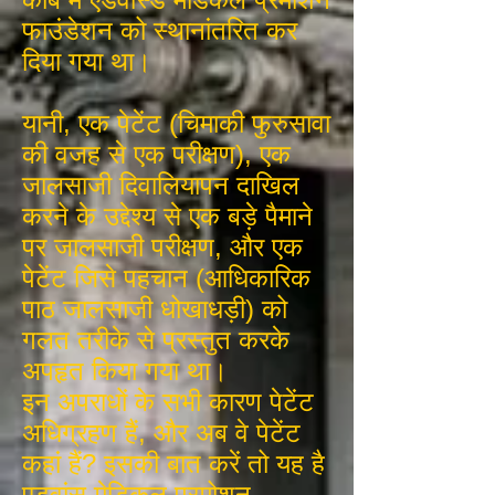
फाउंडेशन को स्थानांतरित कर
दिया गया था।
यानी, एक पेटेंट (चिमाकी फुरुसावा
की वजह से एक परीक्षण), एक
जालसाजी दिवालियापन दाखिल
करने के उद्देश्य से एक बड़े पैमाने
पर जालसाजी परीक्षण, और एक
पेटेंट जिसे पहचान (आधिकारिक
पाठ जालसाजी धोखाधड़ी) को
गलत तरीके से प्रस्तुत करके
अपहृत किया गया था।
इन अपराधों के सभी कारण पेटेंट
अधिग्रहण हैं, और अब वे पेटेंट
कहां हैं? इसकी बात करें तो यह है
एडवांस मेडिकल प्रमोशन