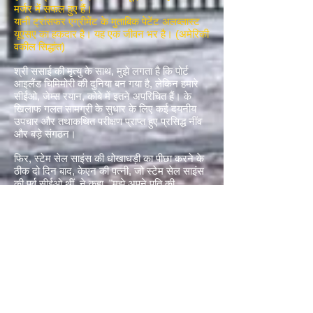
मर्जर में सफल हुए हैं।
यानी ट्रांसफर एग्रीमेंट के मुताबिक पेटेंट अलब्लास्ट
यूएसए का हकदार है। यह एक जीवन भर है। (अमेरिकी
वकील सिद्धांत)
श्री ससाई की मृत्यु के साथ, मुझे लगता है कि पोर्ट
आइलैंड चिमिमोरी की दुनिया बन गया है, लेकिन हमारे
सीईओ, जेम्स रयान, कोबे में इतने अपरिचित हैं। के
खिलाफ गलत सामग्री के सुधार के लिए कई दयनीय
उपचार और तथाकथित परीक्षण प्राप्त हुए प्रसिद्ध नींव
और बड़े संगठन।
फिर, स्टेम सेल साइंस की धोखाधड़ी का पीछा करने के
ठीक दो दिन बाद, केएन की पत्नी, जो स्टेम सेल साइंस
की पूर्व सीईओ थीं, ने कहा, "मुझे अपने पति की
धोखाधड़ी को और आगे बढ़ाने का पछतावा है।" और
साथ ही, इस पत्नी द्वारा नए सीईओ को भेजा गया एक
ईमेल, "जेम्स रयान एक स्कैमर है।"