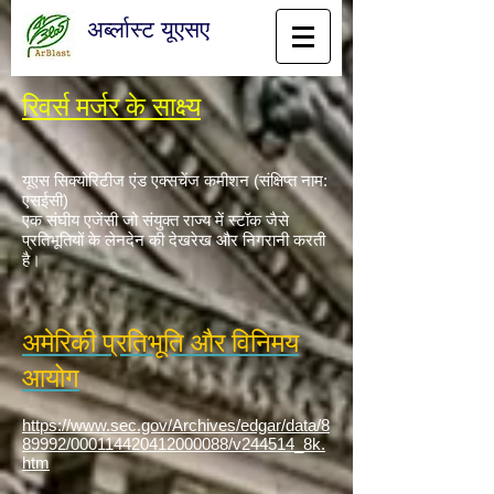
अर्ब्लास्ट यूएसए
रिवर्स मर्जर के साक्ष्य
यूएस सिक्योरिटीज एंड एक्सचेंज कमीशन (संक्षिप्त नाम:
एसईसी)
एक संघीय एजेंसी जो संयुक्त राज्य में स्टॉक जैसे
प्रतिभूतियों के लेनदेन की देखरेख और निगरानी करती
है।
अमेरिकी प्रतिभूति और विनिमय
आयोग
https://www.sec.gov/Archives/edgar/data/8
89992/000114420412000088/v244514_8k.
htm