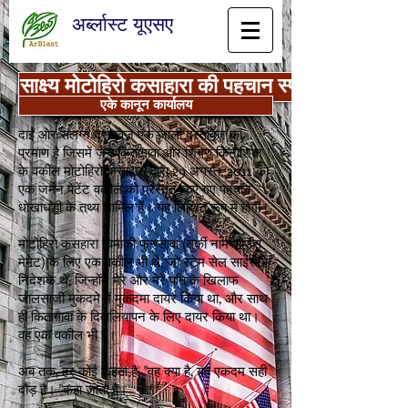
अर्ब्लास्ट यूएसए
साक्ष्य मोटोहिरो कसाहारा की पहचान स्पूफिंग / निर्माण द
एके कानून कार्यालय
दाईं ओर संलग्न दस्तावेज़ एक जाली दस्तावेज़ का
प्रमाण है जिसमें ज़ेन कितागावा और शिगेरु किनोशिता
के वकील मोटोहिरो कसाहारा द्वारा 29 अगस्त, 2011 को
एक जर्मन पेटेंट वकील को प्रस्तुत किए गए पहचान
धोखाधड़ी के तथ्य शामिल हैं। यह लिखित रूप में होगा।
मोटोहिरो कसहारा चिमाकी फुरुसावा (तुर्की नाम ओउस
मेमेट) के लिए एक वकील भी थे, जो स्टेम सेल साइंस के
निदेशक थे, जिन्होंने मेरे और मेरे पति के खिलाफ
जालसाजी मुकदमे में मुकदमा दायर किया था, और साथ
ही कितागावा के दिवालियापन के लिए दायर किया था।
वह एक वकील भी हैं।
अब तक, हर कोई कहता है, "वह क्या है, यह एकदम सही
दौड़ है। "कहा जाता है।