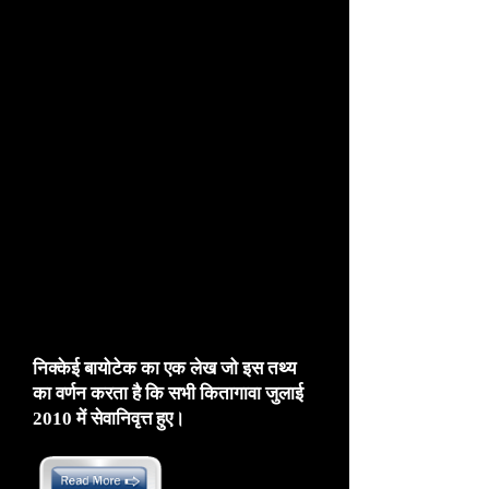
4. साथ ही, इस दस्तावेज़ में कोई अनुबंध नहीं किया गया
है
कि पेटेंट सौंपा गया है। हालाँकि, मुझे अक्सर यह
सोचकर आश्चर्य होता है कि अब तक झूठ का अंतहीन
वर्णन करना संभव है। बेशक, यह सामग्री भी एक पूर्ण
निर्माण है।
अलब्लास्ट और अलब्लास्ट यूएसए ने स्पष्ट रूप से एक
व्यापार हस्तांतरण समझौता किया है। नीचे व्यापार
हस्तांतरण समझौता और ज़ेन कितागावा द्वारा शिगेरू
किनोशिता को भेजा गया पुष्टिकरण पत्र है।
​
इस तरह के सबूत होने के बावजूद, मैं साहसपूर्वक
दस्तावेजों को जाली बनाता हूं और अब तक खुद को
गलत तरीके से प्रस्तुत करता हूं। ऐसा लगता है कि मुझे
पेटेंट लेने की आदत हो गई है। एक अमेरिकी एफबीआई
अधिकारी ने कहा।
निक्केई बायोटेक का एक लेख जो इस तथ्य
का वर्णन करता है कि सभी कितागावा जुलाई
2010 में सेवानिवृत्त हुए।