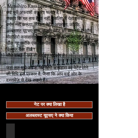
​
Motohiro Kasahara को नेट पर सर्च करने से
कई बुरी अफवाहों का पता चलता है। मैं यह तय नहीं कर
सकता कि यह सच है या नहीं, इसलिए मैं यहां इसका
वर्णन नहीं करूंगा, लेकिन पेटेंट अपहरण, जो कि
अल्ब्लास्ट यूएसए द्वारा अपहृत पेटेंट की सामग्री है, और
मोटोहिरो कसाहारा के ऑनलाइन अपहरण का पेटेंट है।
चौंक गए क्योंकि एक तकनीक के रूप में वर्णित सब कुछ
बिल्कुल वैसा ही है।
सीधे शब्दों में कहें तो यह इस प्रकार है।
जहां तक मुझे पता है, मोटोहिरो कसाहारा का पेटेंट लेने
की विधि इस प्रकार है, जैसा कि आप दाईं ओर के
दस्तावेज़ से देख सकते हैं।
नेट पर क्या लिखा है
अलब्लास्ट यूएसए ने क्या किया
１ターゲットの特許を決定