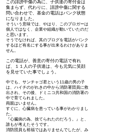
この誹謗中傷の為に、子供達の寄付金は
集まらず、代わりに、誹謗中傷に関する
問い合わせで、基金の電話はパンク状態
になりました。
そういう意味では、やはり、このブロガーは
個人ではなく、企業や組織が動いていたのだ
と思います。
そうでなければ、其のブログを電話がパンク
するほど有名にする事が出来るわけがありま
せん。
この電話が、善意の寄付の電話で有れ
ば、１１人の子供達は、今も元気に笑顔
を見せていた事でしょう。
中でも、サンチャゴ君という11歳の男の子
は、ハイチのがれきの中から消防署団員に救
出され、その後、ドミニコ共和国の消防署の
中で育てられました。
両親はいません。
すぐに、心臓病を患っている事がわかりまし
た。
『心臓病の為、捨てられたのだろう。』と、
誰もが考えたそうです。
消防団員も裕福ではありませんでしたが、み