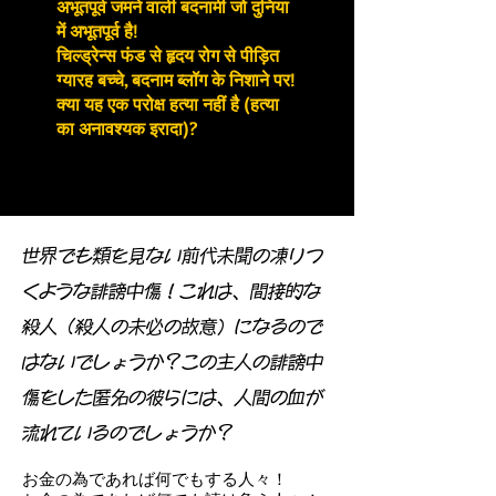
अभूतपूर्व जमने वाली बदनामी जो दुनिया
में अभूतपूर्व है!
चिल्ड्रेन्स फंड से हृदय रोग से पीड़ित
ग्यारह बच्चे, बदनाम ब्लॉग के निशाने पर!
क्या यह एक परोक्ष हत्या नहीं है (हत्या
का अनावश्यक इरादा)?
世界でも類を見ない前代未聞の凍りつ
くような誹謗中傷！これは、間接的な
殺人（殺人の未必の故意）になるので
はないでしょうか？この主人の誹謗中
傷をした匿名の彼らには、人間の血が
流れているのでしょうか？
お金の為であれば何でもする人々！