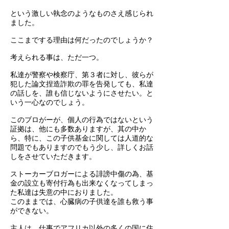
という激しい執念のようなものさえ感じられ
ました。
ここまでする理由は何だったのでしょうか？
考えられる事は、ただ一つ。
私達が警察や検察庁、第３者に対し、彼らが
犯した論文捏造詐欺の罪を告発しても、私達
の話しを、誰も信じないようにさせたい。と
いう一心なのでしょう。
このブロがーが、個人の行為ではないという
証拠は、他にも多数ありますが、其の中か
ら、特に、この子供基金に関しては人道的な
問題でもありますのでもう少し、詳しくお話
しをさせていただきます。
ストーカーブロガーによる誹謗中傷の為、基
金の設立も寄付行為も出来なくなってしまっ
た私達は失意の中におりました。
このままでは、心臓病の子供達を誰も救う事
ができない。
主人は、仕事でアフリカ以外の多くの国に住