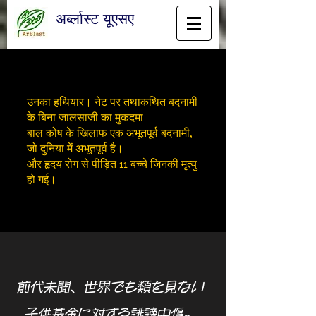
अर्ब्लास्ट यूएसए
उनका हथियार। नेट पर तथाकथित बदनामी
के बिना जालसाजी का मुकदमा
बाल कोष के खिलाफ एक अभूतपूर्व बदनामी,
जो दुनिया में अभूतपूर्व है।
और हृदय रोग से पीड़ित 11 बच्चे जिनकी मृत्यु
हो गई।
前代未聞、世界でも類を見ない
子供基金に対する誹謗中傷。