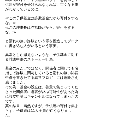
供達が寄付を受けられなければ、亡くなる事
がわかっているのに、
≪この子供基金は詐欺基金だから寄付をする
な。≫
≪この理事長は詐欺師だから、寄付をする
な。≫
と謂れの無い詐欺という罪を捏造してブログ
に書き込む人がいるという事実。
異常としか思えないような、子供基金に対す
る誹謗中傷のストーカー行為。
基金のみだけではなく、関係者に関しても名
指しで詐欺に関与していると謂れの無い誹謗
中傷を書きたてる異常ブロガ―には危険さえ
感じました。
その為、基金の設立は、善意で集まってくだ
さった関係者に危害が及ぶ可能性があった為
に設立申請はキャンセルになってしまったの
です。
其の結果、当然ですが、子供達の寄付は集ま
らず、子供達は11人全員が亡くなりまし
た。