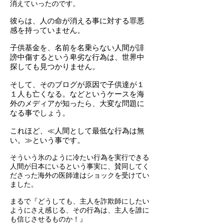
消えていったのです。
彼らは、人の命が消える事に対する罪悪
感を持っていません。
子供基金を、名前を名乗らない人間が誹
謗中傷するという卑劣な行為は、世界中
探しても見つかりません。
そして、そのブログが原因で子供達が１
１人も亡くなる。などというケースを海
外のメディアが知ったら、大変な問題に
なる事でしょう。
これほど、≪人間として最低な行為は無
い。≫という事です。
そういう氷のように冷たい行為を実行できる
人間が日本にいるという事実に、賛同してく
ださった海外の医師達はショックを受けてい
ました。
まるで『どうしても、主人を詐欺師にしたい
ようにさえ感じる、その行為は、主人を誰に
も信じさせるものか！』