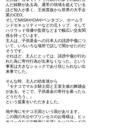
んだ経験がある為、通常の領域を超えている
ほど知人が多く、王侯貴族から世界の大手企
業のCEO,
そしてNASAやCIAやペンタゴン、ホームラ
ンドセキュリティーなどの元トップ、そして
ハリウッド俳優や監督などまで幅広い交友関
係を持っています。
主人は、子供基金への日本人の誹謗中傷につ
いて、いろいろな場所で話して聞かせたのだ
そうです。
それほど、主人にとっては、誹謗中傷が行わ
れた為に寄付行為が出来なくなった。という
事実は大きなショックであり信じられない出
来事でした。
そんな時、主人の幼友達から
『モナコでマルタ騎士団と王室主催の舞踊会
がある。そこで、子供
基金の寄付を募ったら
どうだろう。』
という提案をいただきました。
地中海にモナコ王国という国があります。
この国の大公やプリンセスのお母様は、ヒッ
チコックなどの映画に出演したハリウッドの
名女優であり、後にモナコ大公と結婚なされ