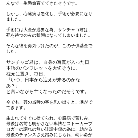
んなで一生懸命育ててきたそうです。
しかし、心臓病は悪化し、手術が必要になり
ました。
手術には大金が必要な為、サンチャゴ君は、
死を待つのみの状態になってしまいました。
そんな彼を勇気づけたのが、この子供基金で
した。
サンチャゴ君は、自身の写真が入った日
本語のパンフレットを大切そうに、
枕元に置き、毎日、
『いつ、日本から迎えが来るのかな
あ？』
と言いながら亡くなったのだそうです。
今でも、其の当時の事を思い出すと、涙がで
てきます。
生まれてすぐに捨てられ、心臓病で苦しみ、
最後は名前も明かさない卑怯なストーカーブ
ロガーの謂れの無い誹謗中傷の為に、助かる
最後のチャンスさえ踏みにじられ、幼い命が