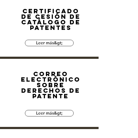
Certificado
de cesión de
catálogo de
patentes
Leer más&gt;
Correo
electrónico
sobre
derechos de
patente
Leer más&gt;