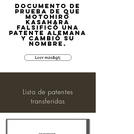
Documento de
prueba de que
Motohiro
Kasahara
falsificó una
patente alemana
y cambió su
nombre.
Leer más&gt;
​Lista de patentes
transferidas